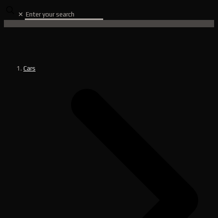
✕
Cars