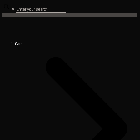
✕
Cars